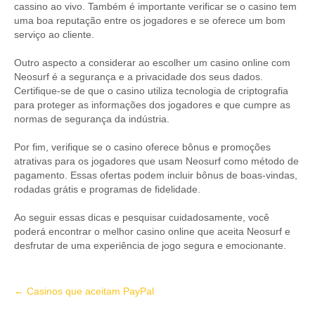
cassino ao vivo. Também é importante verificar se o casino tem
uma boa reputação entre os jogadores e se oferece um bom
serviço ao cliente.
Outro aspecto a considerar ao escolher um casino online com
Neosurf é a segurança e a privacidade dos seus dados.
Certifique-se de que o casino utiliza tecnologia de criptografia
para proteger as informações dos jogadores e que cumpre as
normas de segurança da indústria.
Por fim, verifique se o casino oferece bônus e promoções
atrativas para os jogadores que usam Neosurf como método de
pagamento. Essas ofertas podem incluir bônus de boas-vindas,
rodadas grátis e programas de fidelidade.
Ao seguir essas dicas e pesquisar cuidadosamente, você
poderá encontrar o melhor casino online que aceita Neosurf e
desfrutar de uma experiência de jogo segura e emocionante.
Post
←
Casinos que aceitam PayPal
navigation