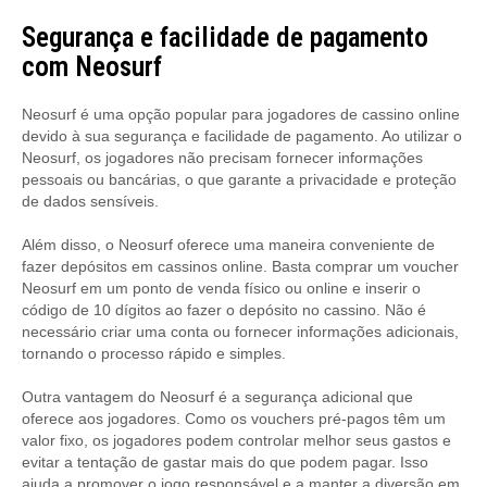
Segurança e facilidade de pagamento
com Neosurf
Neosurf é uma opção popular para jogadores de cassino online
devido à sua segurança e facilidade de pagamento. Ao utilizar o
Neosurf, os jogadores não precisam fornecer informações
pessoais ou bancárias, o que garante a privacidade e proteção
de dados sensíveis.
Além disso, o Neosurf oferece uma maneira conveniente de
fazer depósitos em cassinos online. Basta comprar um voucher
Neosurf em um ponto de venda físico ou online e inserir o
código de 10 dígitos ao fazer o depósito no cassino. Não é
necessário criar uma conta ou fornecer informações adicionais,
tornando o processo rápido e simples.
Outra vantagem do Neosurf é a segurança adicional que
oferece aos jogadores. Como os vouchers pré-pagos têm um
valor fixo, os jogadores podem controlar melhor seus gastos e
evitar a tentação de gastar mais do que podem pagar. Isso
ajuda a promover o jogo responsável e a manter a diversão em