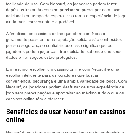
facilidade de uso. Com Neosurf, os jogadores podem fazer
depósitos instantâneos sem precisar se preocupar com taxas
adicionais ou tempo de espera. Isso torna a experiência de jogo
ainda mais conveniente e agradável.
Além disso, os cassinos online que oferecem Neosurf
geralmente possuem uma reputação sólida e são conhecidos
por sua segurança e confiabilidade. Isso significa que os
jogadores podem jogar com tranquilidade, sabendo que seus
dados e transações estão protegidos.
Em resumo, escolher um cassino online com Neosurf é uma
escolha inteligente para os jogadores que buscam
conveniência, segurança e uma ampla variedade de jogos. Com
Neosurf, os jogadores podem desfrutar de uma experiência de
jogo sem preocupações e aproveitar ao máximo tudo o que os
cassinos online têm a oferecer.
Benefícios de usar Neosurf em cassinos
online
Neosurf é uma forma segura e conveniente de fazer depósitos