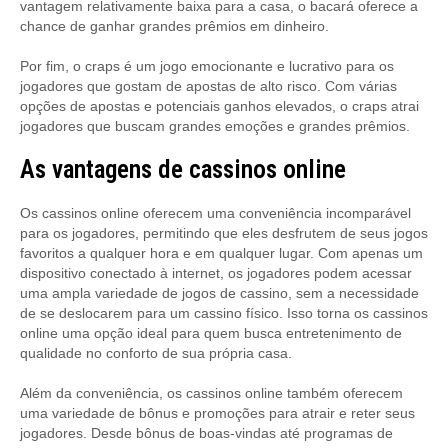
vantagem relativamente baixa para a casa, o bacará oferece a
chance de ganhar grandes prêmios em dinheiro.
Por fim, o craps é um jogo emocionante e lucrativo para os
jogadores que gostam de apostas de alto risco. Com várias
opções de apostas e potenciais ganhos elevados, o craps atrai
jogadores que buscam grandes emoções e grandes prêmios.
As vantagens de cassinos online
Os cassinos online oferecem uma conveniência incomparável
para os jogadores, permitindo que eles desfrutem de seus jogos
favoritos a qualquer hora e em qualquer lugar. Com apenas um
dispositivo conectado à internet, os jogadores podem acessar
uma ampla variedade de jogos de cassino, sem a necessidade
de se deslocarem para um cassino físico. Isso torna os cassinos
online uma opção ideal para quem busca entretenimento de
qualidade no conforto de sua própria casa.
Além da conveniência, os cassinos online também oferecem
uma variedade de bônus e promoções para atrair e reter seus
jogadores. Desde bônus de boas-vindas até programas de