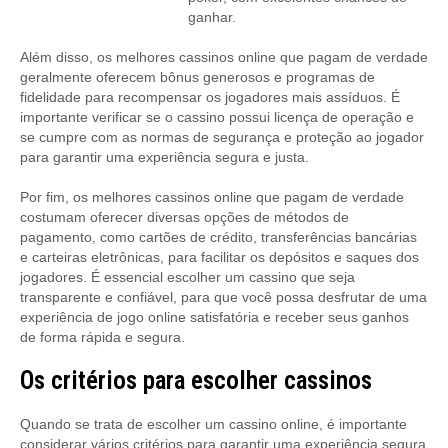
ganhar.
Além disso, os melhores cassinos online que pagam de verdade
geralmente oferecem bônus generosos e programas de
fidelidade para recompensar os jogadores mais assíduos. É
importante verificar se o cassino possui licença de operação e
se cumpre com as normas de segurança e proteção ao jogador
para garantir uma experiência segura e justa.
Por fim, os melhores cassinos online que pagam de verdade
costumam oferecer diversas opções de métodos de
pagamento, como cartões de crédito, transferências bancárias
e carteiras eletrônicas, para facilitar os depósitos e saques dos
jogadores. É essencial escolher um cassino que seja
transparente e confiável, para que você possa desfrutar de uma
experiência de jogo online satisfatória e receber seus ganhos
de forma rápida e segura.
Os critérios para escolher cassinos
Quando se trata de escolher um cassino online, é importante
considerar vários critérios para garantir uma experiência segura